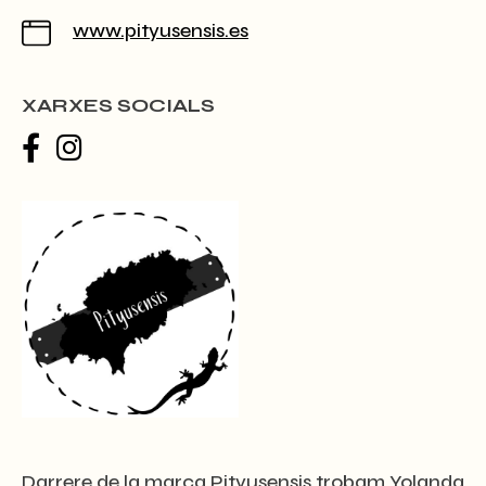
www.pityusensis.es
XARXES SOCIALS
Darrere de la marca Pityusensis trobam Yolanda