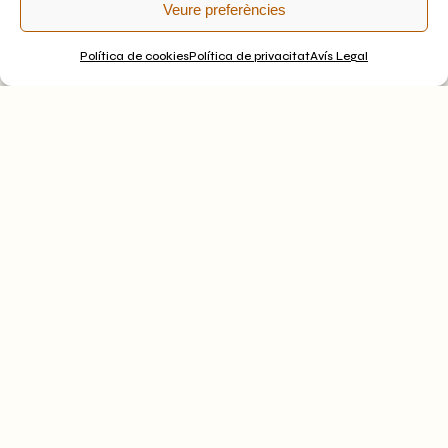
Veure preferències
Política de cookies
Política de privacitat
Avís Legal
TORNAR AL LLISTAT D'ARTESANS