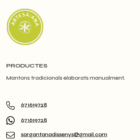
PRODUCTES
Mantons tradicionals elaborats manualment.
671619728
671619728
sargantanadissenys@gmail.com