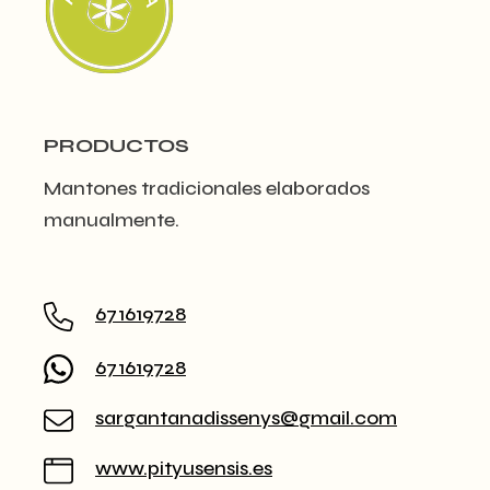
PRODUCTOS
Mantones tradicionales elaborados
manualmente.
671619728
671619728
sargantanadissenys@gmail.com
www.pityusensis.es