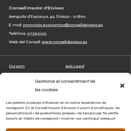
Consell Insular d’Eivissa
Avinguda d’Espanya, 49. Eivissa - 07800
E-mail:
promocio.economica@conselldeivissa.es
Telèfons:
971195515
Web del Consell:
www.conselldeivissa.es
Qui som
Avís Legal
Artesans
Política de privacitat
Gestionar el consentiment de
On estam
Política de cookies
les cookies
Associacions
Agenda
Les galetes (cookies) influeixen en la vostra experiència de
navegació. En el Consell Insular d’Eivissa n’usam d’analítiques, de
Notícies
personalització i de publicitàries (pròpies i de tercers) per fer perfils
basats en hàbits de navegació i mostrar-vos contingut adequat.
Contacte