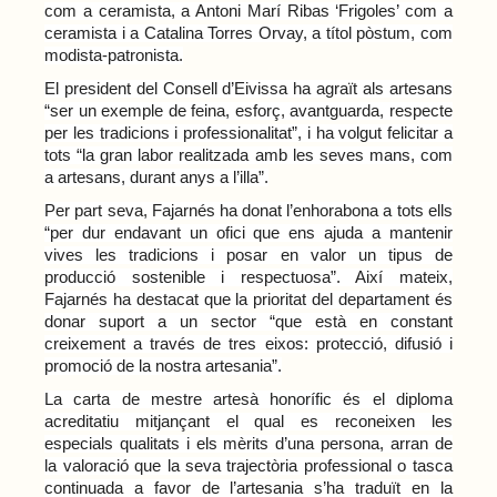
com a ceramista, a Antoni Marí Ribas ‘Frigoles’ com a
ceramista i a Catalina Torres Orvay, a títol pòstum, com
modista-patronista.
El president del Consell d’Eivissa ha agraït als artesans
“ser un exemple de feina, esforç, avantguarda, respecte
per les tradicions i professionalitat”, i ha volgut felicitar a
tots “la gran labor realitzada amb les seves mans, com
a artesans, durant anys a l’illa”.
Per part seva, Fajarnés ha donat l’enhorabona a tots ells
“per dur endavant un ofici que ens ajuda a mantenir
vives les tradicions i posar en valor un tipus de
producció sostenible i respectuosa”. Així mateix,
Fajarnés ha destacat que la prioritat del departament és
donar suport a un sector “que està en constant
creixement a través de tres eixos: protecció, difusió i
promoció de la nostra artesania”.
La carta de mestre artesà honorífic és el diploma
acreditatiu mitjançant el qual es reconeixen les
especials qualitats i els mèrits d’una persona, arran de
la valoració que la seva trajectòria professional o tasca
continuada a favor de l’artesania s’ha traduït en la