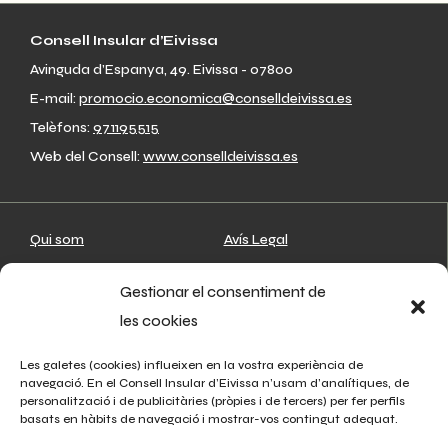
Consell Insular d’Eivissa
Avinguda d’Espanya, 49. Eivissa - 07800
E-mail:
promocio.economica@conselldeivissa.es
Telèfons:
971195515
Web del Consell:
www.conselldeivissa.es
Qui som
Avís Legal
Artesans
Política de privacitat
Gestionar el consentiment de
On estam
Política de cookies
les cookies
Associacions
Agenda
Les galetes (cookies) influeixen en la vostra experiència de
navegació. En el Consell Insular d’Eivissa n’usam d’analítiques, de
Notícies
personalització i de publicitàries (pròpies i de tercers) per fer perfils
basats en hàbits de navegació i mostrar-vos contingut adequat.
Contacte