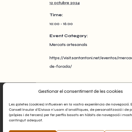
12 octubre 2024
Time:
10:00 - 16:00
Event Category:
Mercats artesanals
https://visit.santantoni.net/eventos/merc
de-forada/
Gestionar el consentiment de les cookies
Consell Insular d’Eivissa
Avinguda d’Espanya, 49. Eivissa - 07800
Les galetes (cookies) influeixen en la vostra experiència de navegació. 
Consell Insular d’Eivissa n’usam d’analítiques, de personalització i de p
E-mail:
(pròpies i de tercers) per fer perfils basats en hàbits de navegació i most
promocio.economica@conselldeivissa.es
contingut adequat.
Telèfons:
971195515