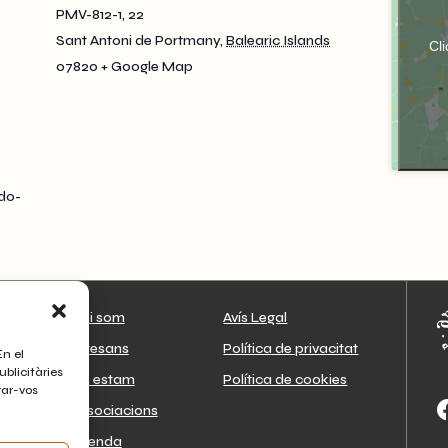
PMV-812-1, 22
Sant Antoni de Portmany
,
Balearic Islands
Cli
07820
+ Google Map
ado-
Qui som
Avís Legal
Artesans
Política de privacitat
En el
ublicitàries
On estam
Política de cookies
rar-vos
Associacions
Agenda