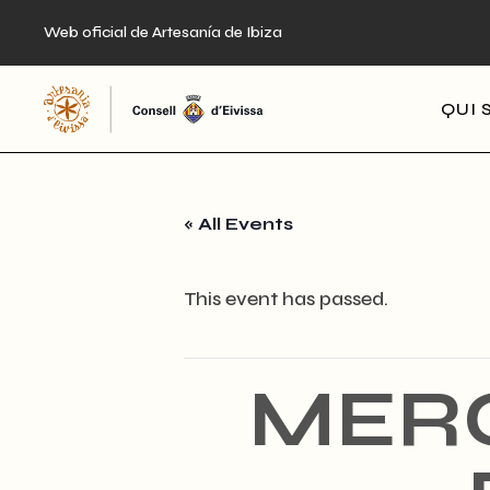
Skip
to
Web oficial de Artesanía de Ibiza
the
content
QUI 
« All Events
This event has passed.
MERC