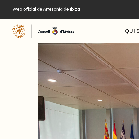
Skip
to
Web oficial de Artesanía de Ibiza
the
content
QUI 