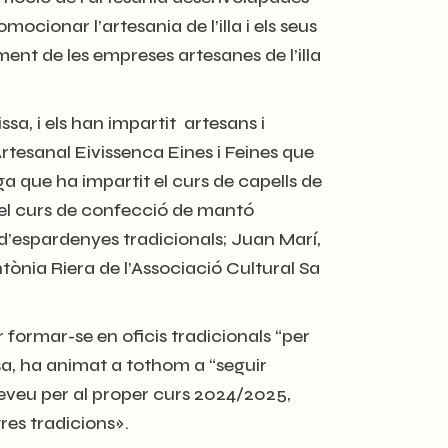
ionar l’artesania de l’illa i els seus
ent de les empreses artesanes de l’illa
sa, i els han impartit artesans i
rtesanal Eivissenca Eines i Feines que
ga que ha impartit el curs de capells de
t el curs de confecció de mantó
 d’espardenyes tradicionals; Juan Marí,
ntònia Riera de l’Associació Cultural Sa
r formar-se en oficis tradicionals “per
issa, ha animat a tothom a “seguir
reveu per al proper curs 2024/2025,
res tradicions».