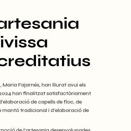
artesania
ivissa
creditatius
 Maria Fajarnés, han lliurat avui els
2024 han finalitzat satisfactòriament
’elaboració de capells de floc, de
de mantó tradicional i d’elaboració de
moció de l’artesania desenvolupades