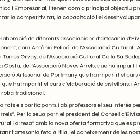
i Empresarial, i tenen com a principal objectiu promoc
ar la competitivitat, la capacitació i el desenvolupam
laboració de diferents associacions d’artesania d’Eivis
nent, com Antònia Felicó, de l’Associació Cultural i A
ia Torres Orvay, de l’Associació Cultural Colla Sa Bode
nda Costa, de l’Associació Noves Arrels, que ha imparti
ociació Artesanal de Portmany que ha impartit el curs
que ha impartit el curs d’elaboració de cistellons; i A
e roba tradicional.
 tots els participants i als professors el seu interès pe
rrels”. Per la seua part, el president del Consell d’Eiv
tural i artesà” amb la nova oferta formativa que es p
 l’artesania feta a l’illa i el coneixement de les nost