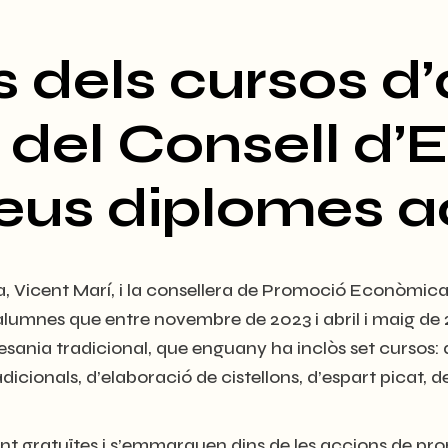
 dels cursos d’
 del Consell d’E
seus diplomes a
sa, Vicent Marí, i la consellera de Promoció Econòmica,
 alumnes que entre novembre de 2023 i abril i maig de 
sania tradicional, que enguany ha inclòs set cursos: d
dicionals, d’elaboració de cistellons, d’espart picat, 
 gratuïtes i s’emmarquen dins de les accions de pro