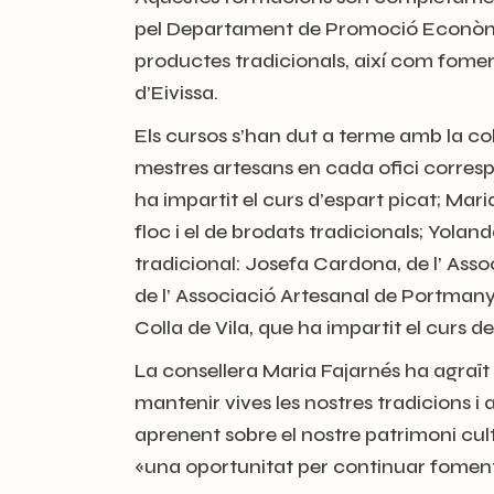
pel Departament de Promoció Econòmica 
productes tradicionals, així com foment
d’Eivissa.
Els cursos s’han dut a terme amb la col·
mestres artesans en cada ofici correspo
ha impartit el curs d’espart picat; Mar
floc i el de brodats tradicionals; Yola
tradicional: Josefa Cardona, de l’ Ass
de l’ Associació Artesanal de Portmany 
Colla de Vila, que ha impartit el curs d
La consellera Maria Fajarnés ha agraït a
mantenir vives les nostres tradicions i a
aprenent sobre el nostre patrimoni cul
«una oportunitat per continuar fomentant