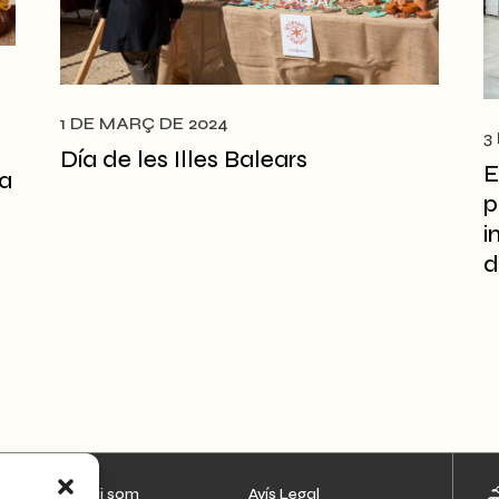
1 DE MARÇ DE 2024
3
Día de les Illes Balears
E
ia
p
i
d
Qui som
Avís Legal