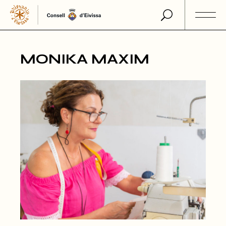
Skip
to
the
content
MONIKA MAXIM