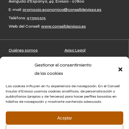
Avinguda d’Espanya, 49. Eivissa - 07800
E-mail:
promocio.economica@conselldeivissa.es
Telèfons:
971195515
Web del Consell:
www.conselldeivissa.es
Quiénes somos
Aviso Legal
Artesanos
Política de privacidad
Gestionar el consentimiento
Mapa
Política de cookies
de las cookies
Asociaciones
Agenda
Las cookies influyen en tu experiencia de navegación. En el Consell
Insular d’Eivissa usamos cookies analíticas, de personalización y
Noticias
publicitarias (propias y de terceros) para hacer perfiles basados en
hábitos de navegación y mostrarte contenido adecuado.
Contacto
Aceptar