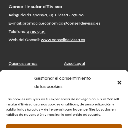
Consell Insular d’Eivissa
Avinguda d’Espanya, 49. Eivissa - 07800
E-mail:
promocio.economica@conselldeivissa.es
Telèfons:
971195515
Web del Consell:
www.conselldeivissa.es
Quiénes somos
Aviso Legal
Artesanos
Política de privacidad
Gestionar el consentimiento
Mapa
Política de cookies
de las cookies
Asociaciones
Agenda
Las cookies influyen en tu experiencia de navegación. En el Consell
Insular d’Eivissa usamos cookies analíticas, de personalización y
Noticias
publicitarias (propias y de terceros) para hacer perfiles basados en
hábitos de navegación y mostrarte contenido adecuado.
Contacto