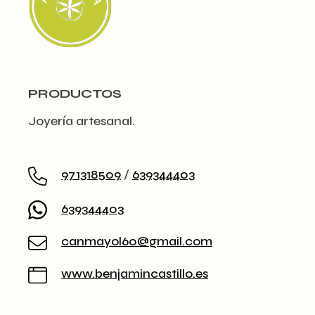
PRODUCTOS
Joyería artesanal.
971318509
/
639344403
639344403
canmayol60@gmail.com
www.benjamincastillo.es