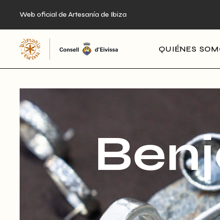
Skip
to
Web oficial de Artesanía de Ibiza
the
content
QUIÉNES SO
Benj