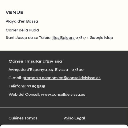
VENUE
Playa d’en Bossa
Carrer de la Ruda
Sant Josep de sa Talaia
,
Illes Balears
07817
+ Google Map
Consell Insular d’Eivissa
Avinguda d’Espanya, 49. Eivissa - 07800
E-mail:
promocio.economica@conselldeivissa.es
Telèfons:
971195515
Web del Consell:
www.conselldeivissa.es
Quiénes somos
Aviso Legal
Artesanos
Política de privacidad