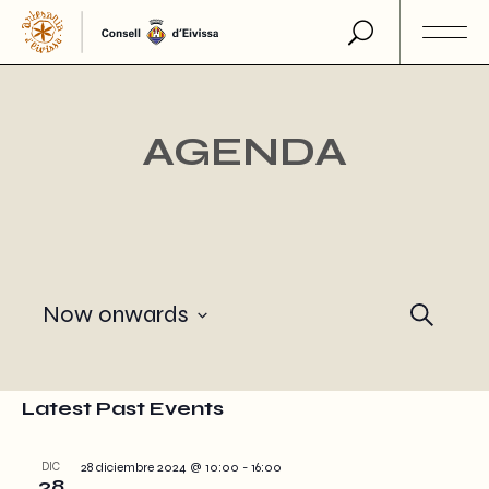
Skip
to
the
content
AGENDA
E
Now onwards
Search
Select
v
date.
e
Latest Past Events
n
DIC
28 diciembre 2024 @ 10:00
-
16:00
28