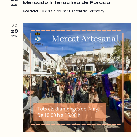
t
Mercado Interactivo de Forada
2024
Forada
PMV-812-1, 22, Sant Antoni de Portmany
s
DIC
S
28
2024
e
a
r
c
h
a
n