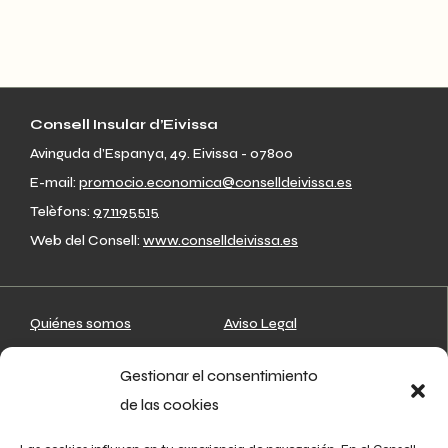
a
t
i
Consell Insular d’Eivissa
o
Avinguda d’Espanya, 49. Eivissa - 07800
E-mail:
promocio.economica@conselldeivissa.es
n
Telèfons:
971195515
Web del Consell:
www.conselldeivissa.es
Quiénes somos
Aviso Legal
Artesanos
Política de privacidad
Gestionar el consentimiento
Mapa
Política de cookies
de las cookies
Asociaciones
Agenda