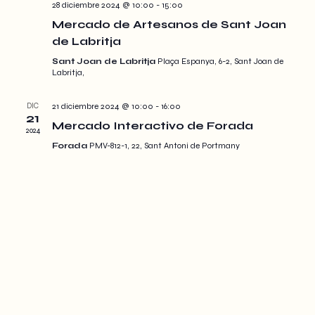
d
28 diciembre 2024 @ 10:00
-
15:00
V
Mercado de Artesanos de Sant Joan
de Labritja
i
Sant Joan de Labritja
Plaça Espanya, 6-2, Sant Joan de
Labritja,
e
DIC
21 diciembre 2024 @ 10:00
-
16:00
w
21
Mercado Interactivo de Forada
2024
s
Forada
PMV-812-1, 22, Sant Antoni de Portmany
N
a
v
i
g