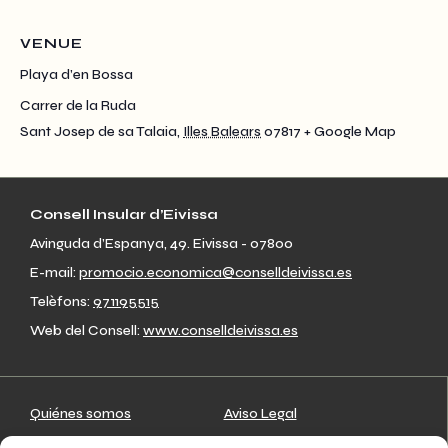
VENUE
Playa d’en Bossa
Carrer de la Ruda
Sant Josep de sa Talaia
,
Illes Balears
07817
+ Google Map
Consell Insular d’Eivissa
Avinguda d’Espanya, 49. Eivissa - 07800
E-mail:
promocio.economica@conselldeivissa.es
Telèfons:
971195515
Web del Consell:
www.conselldeivissa.es
Quiénes somos
Aviso Legal
Artesanos
Política de privacidad