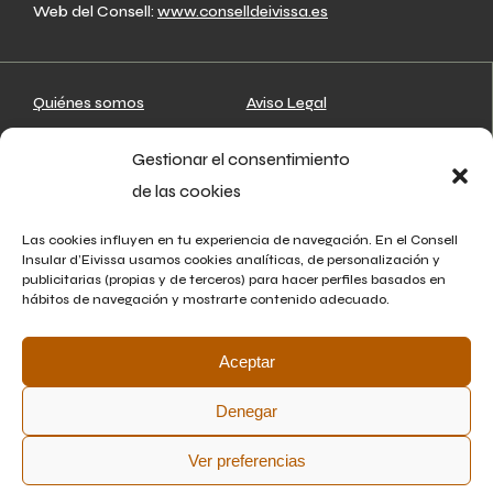
Web del Consell:
www.conselldeivissa.es
Quiénes somos
Aviso Legal
Artesanos
Política de privacidad
Gestionar el consentimiento
Mapa
Política de cookies
de las cookies
Asociaciones
Agenda
Las cookies influyen en tu experiencia de navegación. En el Consell
Insular d’Eivissa usamos cookies analíticas, de personalización y
Noticias
publicitarias (propias y de terceros) para hacer perfiles basados en
hábitos de navegación y mostrarte contenido adecuado.
Contacto
Aceptar
Denegar
Ver preferencias