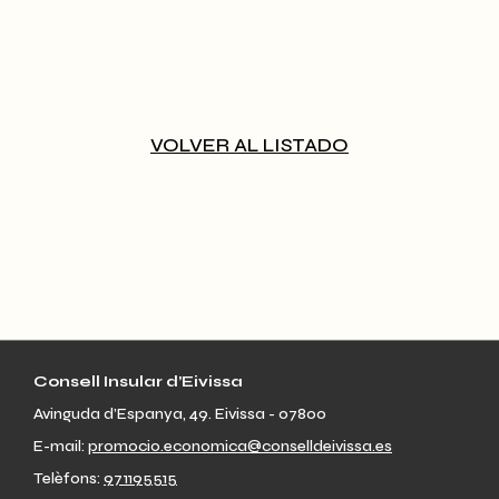
VOLVER AL LISTADO
Consell Insular d’Eivissa
Avinguda d’Espanya, 49. Eivissa - 07800
E-mail:
promocio.economica@conselldeivissa.es
Telèfons:
971195515