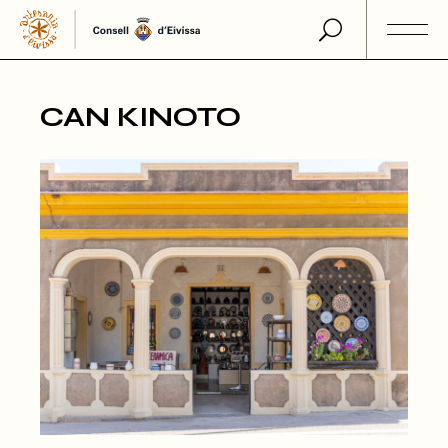
Skip
to
the
content
CAN KINOTO