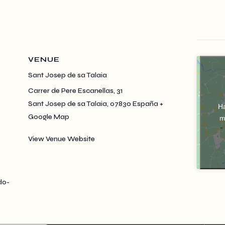
VENUE
Sant Josep de sa Talaia
Carrer de Pere Escanellas, 31
Sant Josep de sa Talaia
,
07830
España
+
Ha
Google Map
m
View Venue Website
do-