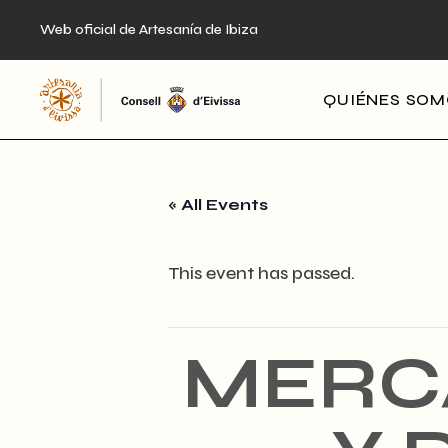
Skip
to
Web oficial de Artesanía de Ibiza
the
content
QUIÉNES SO
« All Events
This event has passed.
MERC