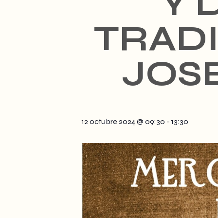
Y 
TRADI
JOSE
12 octubre 2024 @ 09:30
-
13:30