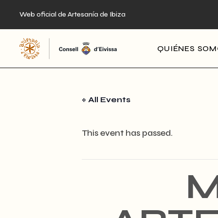
Skip
to
Web oficial de Artesanía de Ibiza
the
content
QUIÉNES SO
« All Events
This event has passed.
M