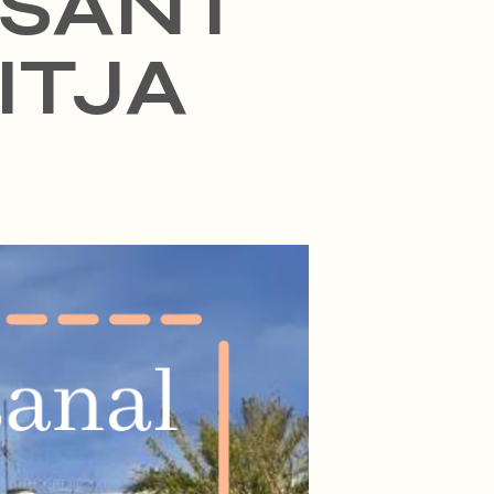
 SANT
ITJA