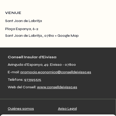
VENUE
Sant Joan de Labritja
Plaça Espanya, 6-2
Sant Joan de Labritja,
,
07810
+ Google Map
Consell Insular d’Eivissa
Avinguda d’Espanya, 49. Eivissa - 07800
E-mail:
promocio.economica@conselldeivissa.es
Telèfons:
971195515
Web del Consell:
www.conselldeivissa.es
Quiénes somos
Aviso Legal