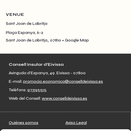
VENUE
Sant Joan de Labritja
Plaça Espanya, 6-2
Sant Joan de Labritja,
,
07810
+ Google Map
Consell Insular d’Eivissa
Avinguda d’Espanya, 49. Eivissa - 07800
E-mail:
promocio.economica@conselldeivissa.es
Telèfons:
971195515
Web del Consell:
www.conselldeivissa.es
Quiénes somos
Aviso Legal