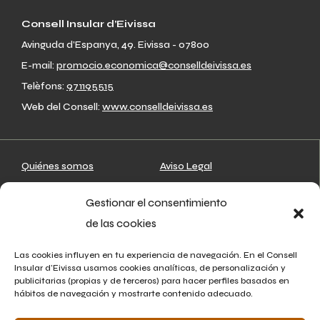
Consell Insular d’Eivissa
Avinguda d’Espanya, 49. Eivissa - 07800
E-mail:
promocio.economica@conselldeivissa.es
Telèfons:
971195515
Web del Consell:
www.conselldeivissa.es
Quiénes somos
Aviso Legal
Artesanos
Política de privacidad
Gestionar el consentimiento
Mapa
Política de cookies
de las cookies
Asociaciones
Agenda
Las cookies influyen en tu experiencia de navegación. En el Consell
Insular d’Eivissa usamos cookies analíticas, de personalización y
Noticias
publicitarias (propias y de terceros) para hacer perfiles basados en
hábitos de navegación y mostrarte contenido adecuado.
Contacto