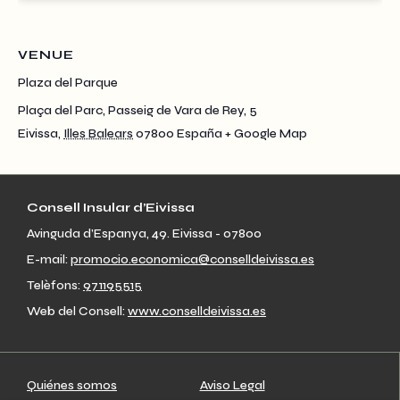
VENUE
Plaza del Parque
Plaça del Parc, Passeig de Vara de Rey, 5
Eivissa
,
Illes Balears
07800
España
+ Google Map
Consell Insular d’Eivissa
Avinguda d’Espanya, 49. Eivissa - 07800
E-mail:
promocio.economica@conselldeivissa.es
Telèfons:
971195515
Web del Consell:
www.conselldeivissa.es
Quiénes somos
Aviso Legal